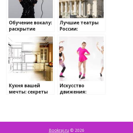
Обучение вокалу:
Лучшие театры
раскрытие
России:
певческого
сокровищница
потенциала
искусства и
культуры
Кухня вашей
Искусство
мечты: секреты
движения:
идеального
выбираем
индивидуальног
идеальную
о проекта
одежду для
танцев
Bookraj.ru
© 2026