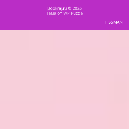
Bookraj.ru
© 2026
Тема от
WP Puzzle
FISSMAN