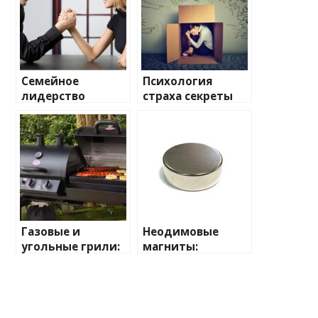
Семейное
Психология
лидерство
страха секреты
психология
победы над
эффективного
самыми
взаимодействия
сильными
с близкими
фобиями
Газовые и
Неодимовые
угольные грили:
магниты:
выбираем
маленькие
идеальный
гиганты с
вариант для
огромным
барбекю
потенциалом