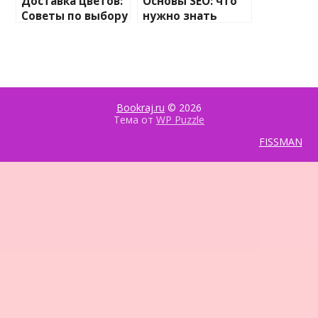
Доставка цветов:
Основы SEO: что
Советы по выбору
нужно знать
и вручению
новичкам для
идеального
успешного
букета
продвижения
сайта
Bookraj.ru
© 2026
Тема от
WP Puzzle
FISSMAN