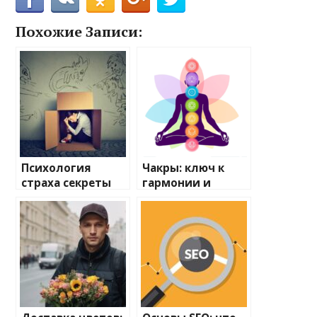
Похожие Записи:
Психология
Чакры: ключ к
страха секреты
гармонии и
победы над
благополучию
самыми
сильными
фобиями