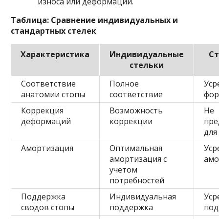
износа или деформации.
Таблица: Сравнение индивидуальных и
стандартных стелек
Характеристика
Индивидуальные
С
стельки
Соответствие
Полное
Уср
анатомии стопы
соответствие
фо
Коррекция
Возможность
Не
деформаций
коррекции
пре
для
Амортизация
Оптимальная
Уср
амортизация с
амо
учетом
потребностей
Поддержка
Индивидуальная
Уср
сводов стопы
поддержка
под