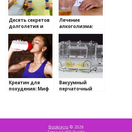
Десять секретов
Лечение
долголетия и
алкоголизма:
здоровья в
важные шаги к
зрелом возрасте
новой жизни
Креатин для
Вакуумный
похудения: Миф
перчаточный
или реальность?
бокс: окно в мир
Разбираемся
контролируемой
вместе!
среды
Bookraj.ru
© 2026
Тема от
WP Puzzle