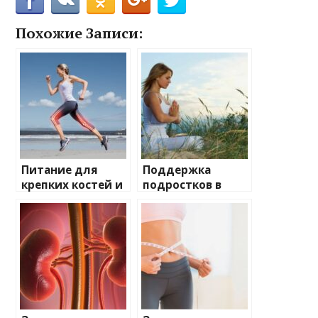
Похожие Записи:
Питание для
Поддержка
крепких костей и
подростков в
здоровых
сложные времена
суставов
путеводитель по
психическому
здоровью