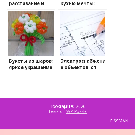
расставание и
кухню мечты:
остаться собой
подробное
руководство по
заказу
индивидуальног
о проекта
Букеты из шаров:
Электроснабжени
яркое украшение
е объектов: от
любого
замысла к
праздника
реализации
Bookraj.ru
© 2026
Тема от
WP Puzzle
FISSMAN