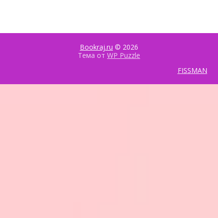
бизнесе: обзор
управление и
современных
оптимизация
платформ
Bookraj.ru
© 2026
Тема от
WP Puzzle
FISSMAN