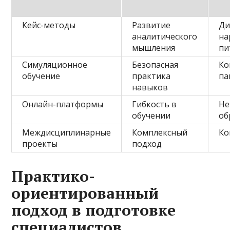
Кейс-методы
Развитие
Ди
аналитического
на
мышления
пи
Симуляционное
Безопасная
Ко
обучение
практика
па
навыков
Онлайн-платформы
Гибкость в
Не
обучении
об
Междисциплинарные
Комплексный
Ко
проекты
подход
Практико-
ориентированный
подход в подготовке
специалистов