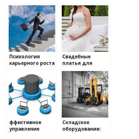
Психология
Свадебные
карьерного роста
платья для
секреты успеха
беременных: как
профессионала
выбрать
идеальный
наряд для
особенного дня
ффективное
Складское
управление
оборудование:
данными в
эффективное