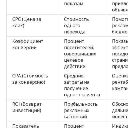
показам
привл
объяв
CPC (Цена за
Стоимость
Помога
клик)
одного
рекла
перехода
бюдже
Коэффициент
Процент
Показ
конверсии
посетителей,
эффек
совершивших
посад
целевое
страни
действие
предл
CPA (Стоимость
Средние
Оценк
за конверсию)
затраты на
рента
получение
кампа
одного клиента
ROI (Возврат
Прибыльность
Обосн
инвестиций)
рекламных
дальн
вложений
инвес
Показатель
Процент
Индик