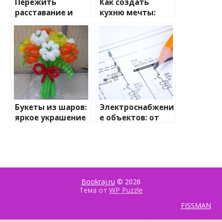
Пережить
Как создать
расставание и
кухню мечты:
остаться собой
подробное
руководство по
заказу
индивидуальног
о проекта
Букеты из шаров:
Электроснабжени
яркое украшение
е объектов: от
любого
замысла к
праздника
реализации
Bookraj.ru
© 2026
Тема от
WP Puzzle
FISSMAN