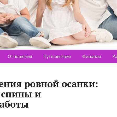
Отношения
Путешествия
Финансы
Р
ения ровной осанки:
 спины и
работы