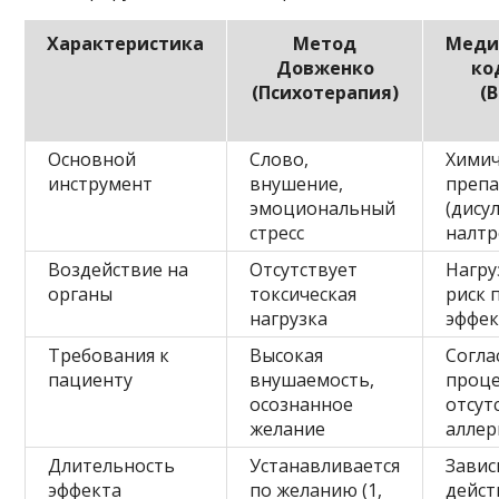
Характеристика
Метод
Меди
Довженко
ко
(Психотерапия)
(
Основной
Слово,
Химич
инструмент
внушение,
преп
эмоциональный
(дису
стресс
налтр
Воздействие на
Отсутствует
Нагру
органы
токсическая
риск 
нагрузка
эффе
Требования к
Высокая
Согла
пациенту
внушаемость,
проце
осознанное
отсут
желание
аллер
Длительность
Устанавливается
Завис
эффекта
по желанию (1,
дейст