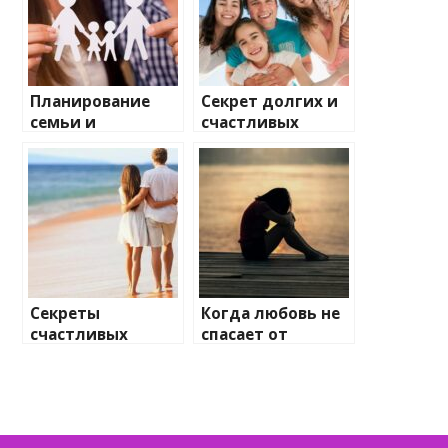
Планирование
Секрет долгих и
семьи и
счастливых
семейные
отношений 5
отношения
главных
составляющих
Секреты
Когда любовь не
счастливых
спасает от
отношений
одиночества что
несмотря на
делать?
разные
темпераменты