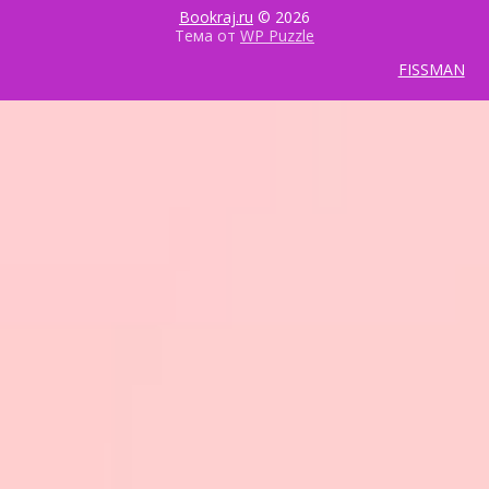
Bookraj.ru
© 2026
Тема от
WP Puzzle
FISSMAN